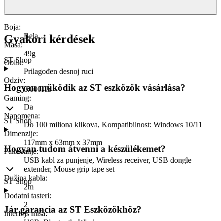
Boja
:
Bela
Gyakori kérdések
Masa
:
49g
ST Shop
Oblik
:
Prilagođen desnoj ruci
Odziv
:
Hogyan működik az ST eszközök vásárlása?
8.000Hz
Gaming
:
Da
Napomena
:
ST Shop
Do 100 miliona klikova, Kompatibilnost: Windows 10/11
Dimenzije
:
117mm x 63mm x 37mm
Hogyan tudom átvenni a készülékemet?
Pakovanje
:
USB kabl za punjenje, Wireless receiver, USB dongle
extender, Mouse grip tape set
Dužina kabla
:
ST Shop
2m
Dodatni tasteri
:
2
Jár garancia az ST Eszközökhöz?
Interfejs miša
: