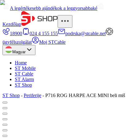
A legértékesebb ajándékok a leggyorsabbaké
Kezdőlap
18900
024 4 155 155
podrska@stcable.net
ügyfélszolgálat
Moj STCable
Magyar
Home
ST Mobile
ST Cable
ST Alarm
ST Shop
ST Shop
-
Periferije
-
P716 ROG HARPE ACE MINI beli miš