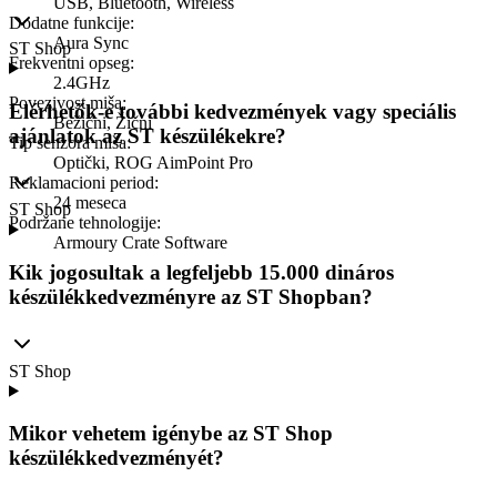
USB, Bluetooth, Wireless
Dodatne funkcije
:
Aura Sync
ST Shop
Frekventni opseg
:
2.4GHz
Povezivost miša
:
Elérhetők-e további kedvezmények vagy speciális
Bežični, Žični
ajánlatok az ST készülékekre?
Tip senzora miša
:
Optički, ROG AimPoint Pro
Reklamacioni period
:
24 meseca
ST Shop
Podržane tehnologije
:
Armoury Crate Software
Kik jogosultak a legfeljebb 15.000 dináros
készülékkedvezményre az ST Shopban?
ST Shop
Mikor vehetem igénybe az ST Shop
készülékkedvezményét?