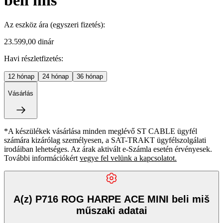
beli miš
Az eszköz ára
(egyszeri fizetés)
:
23.599,00 dinár
Havi részletfizetés:
12
hónap
24
hónap
36
hónap
Vásárlás
*A készülékek vásárlása minden meglévő ST CABLE ügyfél
számára kizárólag személyesen, a SAT-TRAKT ügyfélszolgálati
irodáiban lehetséges. Az árak aktivált e-Számla esetén érvényesek.
További információkért
vegye fel velünk a kapcsolatot.
A(z) P716 ROG HARPE ACE MINI beli miš
műszaki adatai