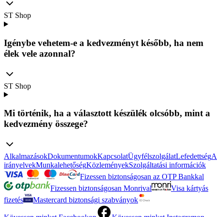
ST Shop
Igénybe vehetem-e a kedvezményt később, ha nem
élek vele azonnal?
ST Shop
Mi történik, ha a választott készülék olcsóbb, mint a
kedvezmény összege?
Alkalmazások
Dokumentumok
Kapcsolat
Ügyfélszolgálat
Lefedettség
A
irányelvek
Munkalehetőség
Közlemények
Szolgáltatási információk
Fizessen biztonságosan az OTP Bankkal
Fizessen biztonságosan Monrival
Visa kártyás
fizetés
Mastercard biztonsági szabványok