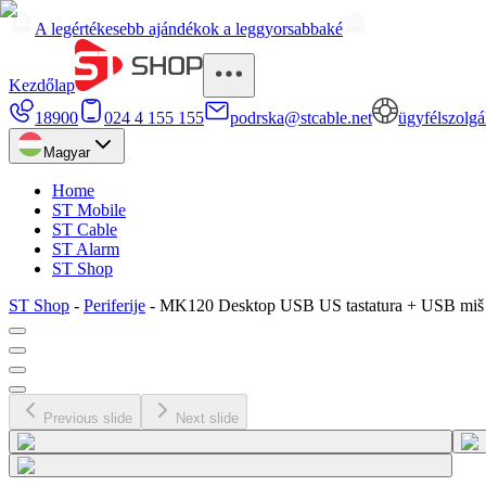
A legértékesebb ajándékok a leggyorsabbaké
Kezdőlap
18900
024 4 155 155
podrska@stcable.net
ügyfélszolgá
Magyar
Home
ST Mobile
ST Cable
ST Alarm
ST Shop
ST Shop
-
Periferije
-
MK120 Desktop USB US tastatura + USB miš 
Previous slide
Next slide