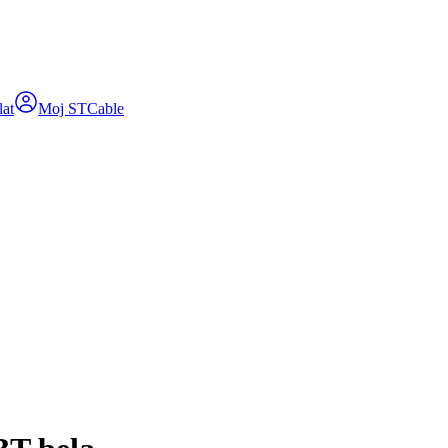
lat
Moj STCable