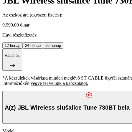
JBL Wireless slušalice Tune 730
Az eszköz ára
(egyszeri fizetés)
:
9.999,00 dinár
Havi részletfizetés:
12
hónap
24
hónap
36
hónap
Vásárlás
*A készülékek vásárlása minden meglévő ST CABLE ügyfél számára ki
információkért
vegye fel velünk a kapcsolatot.
A(z) JBL Wireless slušalice Tune 730BT bela
Model
: