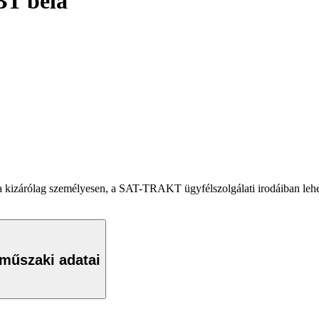
BT bela
zárólag személyesen, a SAT-TRAKT ügyfélszolgálati irodáiban lehets
 műszaki adatai