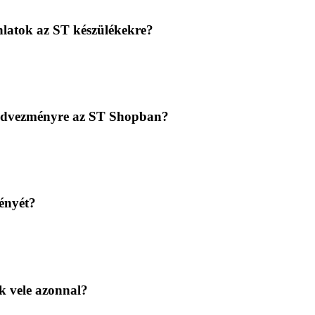
nlatok az ST készülékekre?
kkedvezményre az ST Shopban?
ényét?
k vele azonnal?