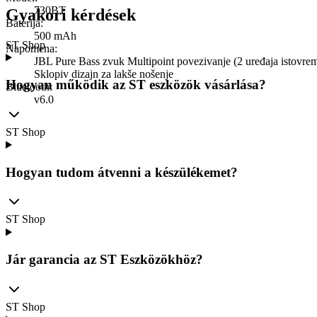
730BT
Gyakori kérdések
Baterija
:
500 mAh
ST Shop
Napomena
:
JBL Pure Bass zvuk Multipoint povezivanje (2 uređaja istovre
Sklopiv dizajn za lakše nošenje
Hogyan működik az ST eszközök vásárlása?
Bluetooth
:
v6.0
ST Shop
Hogyan tudom átvenni a készülékemet?
ST Shop
Jár garancia az ST Eszközökhöz?
ST Shop