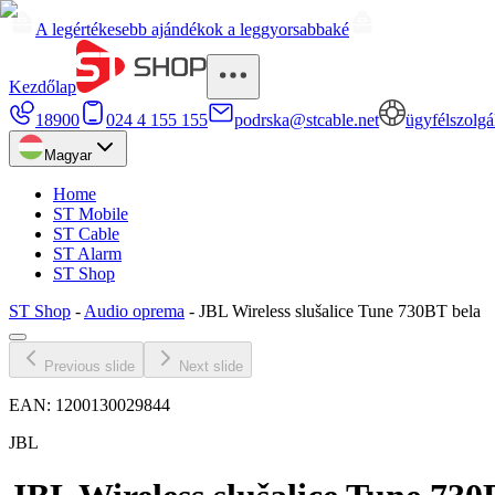
A legértékesebb ajándékok a leggyorsabbaké
Kezdőlap
18900
024 4 155 155
podrska@stcable.net
ügyfélszolgá
Magyar
Home
ST Mobile
ST Cable
ST Alarm
ST Shop
ST Shop
-
Audio oprema
-
JBL Wireless slušalice Tune 730BT bela
Previous slide
Next slide
EAN:
1200130029844
JBL