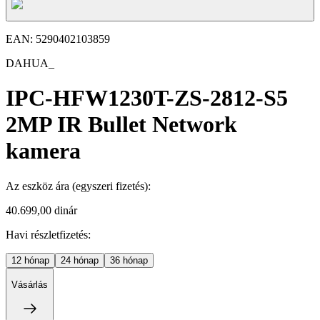
EAN:
5290402103859
DAHUA_
IPC-HFW1230T-ZS-2812-S5
2MP IR Bullet Network
kamera
Az eszköz ára
(egyszeri fizetés)
:
40.699,00 dinár
Havi részletfizetés:
12
hónap
24
hónap
36
hónap
Vásárlás