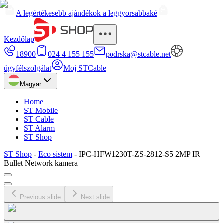
A legértékesebb ajándékok a leggyorsabbaké
Kezdőlap
18900
024 4 155 155
podrska@stcable.net
ügyfélszolgálat
Moj STCable
Magyar
Home
ST Mobile
ST Cable
ST Alarm
ST Shop
ST Shop
-
Eco sistem
-
IPC-HFW1230T-ZS-2812-S5 2MP IR
Bullet Network kamera
Previous slide
Next slide