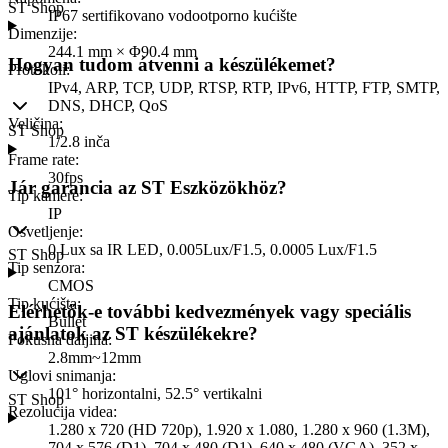
ST Shop
IP67 sertifikovano vodootporno kućište
Dimenzije
:
244.1 mm × Φ90.4 mm
Hogyan tudom átvenni a készülékemet?
Protokoli
:
IPv4, ARP, TCP, UDP, RTSP, RTP, IPv6, HTTP, FTP, SMTP,
DNS, DHCP, QoS
Veličina
:
ST Shop
1/2.8 inča
Frame rate
:
30fps
Jár garancia az ST Eszközökhöz?
Tip kamere
:
IP
Osvetljenje
:
0 Lux sa IR LED, 0.005Lux/F1.5, 0.0005 Lux/F1.5
ST Shop
Tip senzora
:
CMOS
Tip kućišta
:
Elérhetők-e további kedvezmények vagy speciális
Bullet
ajánlatok az ST készülékekre?
Fokusna daljina
:
2.8mm~12mm
Uglovi snimanja
:
101° horizontalni, 52.5° vertikalni
ST Shop
Rezolucija videa
:
1.280 x 720 (HD 720p), 1.920 x 1.080, 1.280 x 960 (1.3M),
704 x 576 (D1), 704 x 480 (D1), 640 x 480 (VGA), 352 x