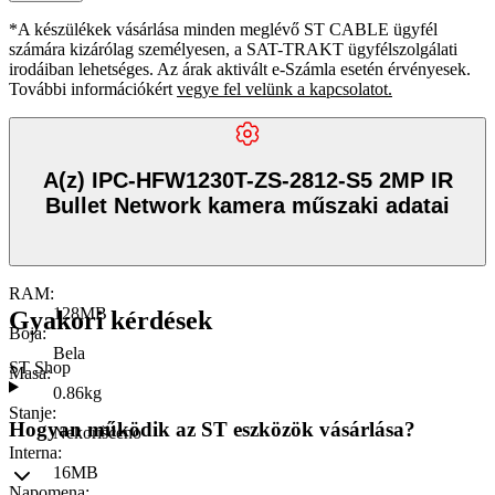
*A készülékek vásárlása minden meglévő ST CABLE ügyfél
számára kizárólag személyesen, a SAT-TRAKT ügyfélszolgálati
irodáiban lehetséges. Az árak aktivált e-Számla esetén érvényesek.
További információkért
vegye fel velünk a kapcsolatot.
A(z) IPC-HFW1230T-ZS-2812-S5 2MP IR
Bullet Network kamera műszaki adatai
RAM
:
128MB
Gyakori kérdések
Boja
:
Bela
ST Shop
Masa
:
0.86kg
Stanje
:
Hogyan működik az ST eszközök vásárlása?
Nekorišćeno
Interna
:
16MB
Napomena
: