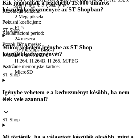
Kik jogosultak a legfeljebb 15.000 dináros
288 (CIF), 352 x 240 (CIF)
készülékkedvezményre az ST Shopban?
Rezolucija senzora
:
2 Megapiksela
Fokusni koeficijent
:
F1.5
ST Shop
Reklamacioni period
:
24 meseca
Protok žične mreže
:
Mikor vehetem igénybe az ST Shop
10/100Mbps Base-T
készülékkedvezményét?
Podržani video formati
:
H.264, H.264B, H.265, MJPEG
Podržane memorijske kartice
:
MicroSD
ST Shop
Igénybe vehetem-e a kedvezményt később, ha nem
élek vele azonnal?
ST Shop
Mi történik, ha a választott készülék olcsóbb, mint a