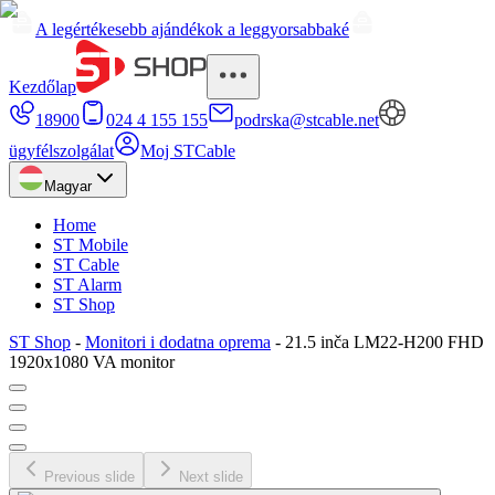
A legértékesebb ajándékok a leggyorsabbaké
Kezdőlap
18900
024 4 155 155
podrska@stcable.net
ügyfélszolgálat
Moj STCable
Magyar
Home
ST Mobile
ST Cable
ST Alarm
ST Shop
ST Shop
-
Monitori i dodatna oprema
-
21.5 inča LM22-H200 FHD
1920x1080 VA monitor
Previous slide
Next slide