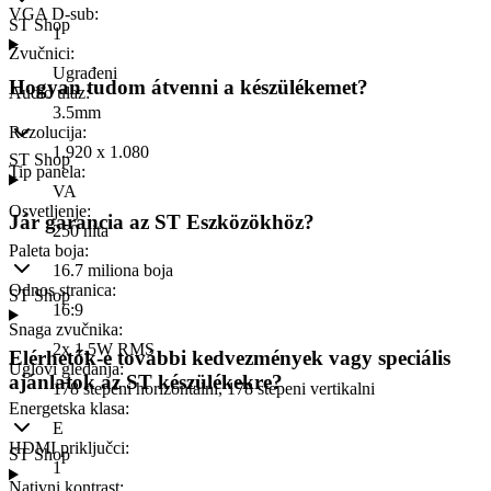
VGA D-sub
:
ST Shop
1
Zvučnici
:
Ugrađeni
Hogyan tudom átvenni a készülékemet?
Audio ulaz
:
3.5mm
Rezolucija
:
1.920 x 1.080
ST Shop
Tip panela
:
VA
Osvetljenje
:
Jár garancia az ST Eszközökhöz?
250 nita
Paleta boja
:
16.7 miliona boja
Odnos stranica
:
ST Shop
16:9
Snaga zvučnika
:
2x 1.5W RMS
Elérhetők-e további kedvezmények vagy speciális
Uglovi gledanja
:
ajánlatok az ST készülékekre?
178 stepeni horizontalni, 178 stepeni vertikalni
Energetska klasa
:
E
HDMI priključci
:
ST Shop
1
Nativni kontrast
: