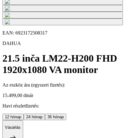
EAN:
6923172508317
DAHUA
21.5 inča LM22-H200 FHD
1920x1080 VA monitor
Az eszköz ára
(egyszeri fizetés)
:
15.499,00 dinár
Havi részletfizetés:
12
hónap
24
hónap
36
hónap
Vásárlás