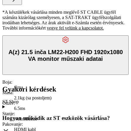
*A készülékek vásárlása minden meglévő ST CABLE ügyfél
számára kizárólag személyesen, a SAT-TRAKT ügyfélszolgálati
irodáiban lehetséges. Az árak aktivált e-Számla esetén érvényesek.
További információkért
vegye fel velünk a kapcsolatot.
A(z) 21.5 inča LM22-H200 FHD 1920x1080
VA monitor műszaki adatai
Boja
:
Crna
Gyakori kérdések
Masa
:
2.1kg (sa postoljem)
ST Shop
Odziv
:
6.5ms
Stanje
:
Hogyan működik az ST eszközök vásárlása?
Nekorišćeno
Pakovanje
:
HDMI kabl