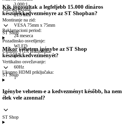
3.000:1
Kik jogosultak a legfeljebb 15.000 dináros
Veličina ekrana
:
készülékkedvezményre az ST Shopban?
21.5 inča
Montiranje na zid
:
VESA 75mm x 75mm
Reklamacioni period
:
ST Shop
24 meseca
Pozadinsko osvetljenje
:
WLED
Mikor vehetem igénybe az ST Shop
Ukupno VGA priključaka
:
készülékkedvezményét?
1
Vertikalno osvežavanje
:
60Hz
Ukupno HDMI priključaka
:
ST Shop
1
Igénybe vehetem-e a kedvezményt később, ha nem
élek vele azonnal?
ST Shop