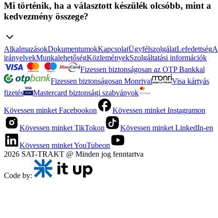
Mi történik, ha a választott készülék olcsóbb, mint a
kedvezmény összege?
Alkalmazások
Dokumentumok
Kapcsolat
Ügyfélszolgálat
Lefedettség
A
irányelvek
Munkalehetőség
Közlemények
Szolgáltatási információk
Fizessen biztonságosan az OTP Bankkal
Fizessen biztonságosan Monrival
Visa kártyás
fizetés
Mastercard biztonsági szabványok
Kövessen minket Facebookon
Kövessen minket Instagramon
Kövessen minket TikTokon
Kövessen minket LinkedIn-en
Kövessen minket YouTubeon
2026 SAT-TRAKT @ Minden jog fenntartva
Code by: