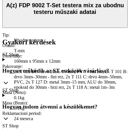
A(z) FDP 9002 T-Set testera mix za ubodnu
testeru műszaki adatai
Tip
:
Ubodne testere
Gyakori kérdések
Ostalo
:
T-mix
ST Shop
Dimenzije
:
160mm x 95mm x 12mm
Pakovanje
:
Hogyan működik az ST eszközök vásárlása?
2x T 119 BO: drvo 2mm–15 mm, PVC - fini rez, 2x T 101 B:
drvo 3mm–30mm - fini rez, 2x T 111 C: drvo 4mm–50mm,
PVC, 2x T 127 D: metal 3mm–15 mm, ALU do 30mm,
epoksid do 30mm - brzi rez, 2x T 118 A: metal 1m–3m
ST Shop
Masa (Neto)
:
0.1kg
Masa (Bruto)
:
Hogyan tudom átvenni a készülékemet?
0.1kg
Reklamacioni period
:
24 meseca
ST Shop