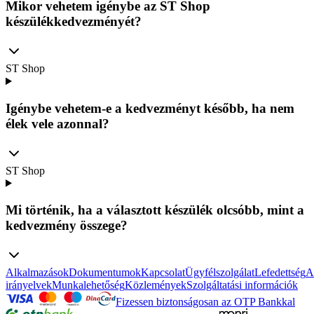
Mikor vehetem igénybe az ST Shop
készülékkedvezményét?
ST Shop
Igénybe vehetem-e a kedvezményt később, ha nem
élek vele azonnal?
ST Shop
Mi történik, ha a választott készülék olcsóbb, mint a
kedvezmény összege?
Alkalmazások
Dokumentumok
Kapcsolat
Ügyfélszolgálat
Lefedettség
A
irányelvek
Munkalehetőség
Közlemények
Szolgáltatási információk
Fizessen biztonságosan az OTP Bankkal