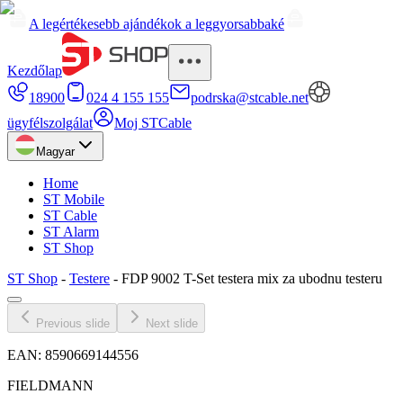
A legértékesebb ajándékok a leggyorsabbaké
Kezdőlap
18900
024 4 155 155
podrska@stcable.net
ügyfélszolgálat
Moj STCable
Magyar
Home
ST Mobile
ST Cable
ST Alarm
ST Shop
ST Shop
-
Testere
-
FDP 9002 T-Set testera mix za ubodnu testeru
Previous slide
Next slide
EAN:
8590669144556
FIELDMANN