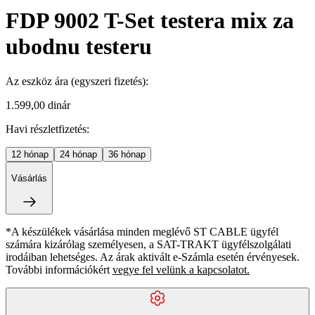
FDP 9002 T-Set testera mix za
ubodnu testeru
Az eszköz ára
(egyszeri fizetés)
:
1.599,00 dinár
Havi részletfizetés:
12
hónap
24
hónap
36
hónap
Vásárlás
*A készülékek vásárlása minden meglévő ST CABLE ügyfél
számára kizárólag személyesen, a SAT-TRAKT ügyfélszolgálati
irodáiban lehetséges. Az árak aktivált e-Számla esetén érvényesek.
További információkért
vegye fel velünk a kapcsolatot.