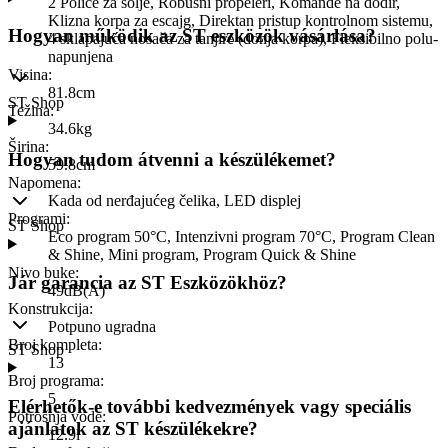
2 Police za šolje, Robusni propeleri, Komande na dodir,
Klizna korpa za escajg, Direktan pristup kontrolnom sistemu,
Hogyan működik az ST eszközök vásárlása?
4 sklapajuća nosača za tanjire (donja korpa), Fleksibilno polu-
napunjena
Visina
:
81.8cm
ST Shop
Težina
:
34.6kg
Širina
:
Hogyan tudom átvenni a készülékemet?
59.8cm
Napomena
:
Kada od nerđajućeg čelika, LED displej
Programi
:
ST Shop
Eco program 50°C, Intenzivni program 70°C, Program Clean
& Shine, Mini program, Program Quick & Shine
Nivo buke
:
Jár garancia az ST Eszközökhöz?
49dB(A)
Konstrukcija
:
Potpuno ugradna
Broj kompleta
:
ST Shop
13
Broj programa
:
5
Elérhetők-e további kedvezmények vagy speciális
Potrošnja vode
:
ajánlatok az ST készülékekre?
12.9l