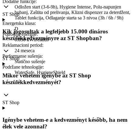
Dodatne funkcije
:
Odložen start (3-6-9h), Hygiene Intense, Polu-napunjen
bubanj, Zaštita od prelivanja, Klizni dispenzer za deterdžent,
ST Shop
Tablet funkcija, Odlaganje starta sa 3 nivoa (3h / 6h / 9h)
Energetska klasa
:
D
Kik jogosultak a legfeljebb 15.000 dináros
Potrošnja energije
:
készülékkedvezményre az ST Shopban?
0.836 kWh/ciklus
Reklamacioni period
:
24 meseca
Performanse sušenja
:
ST Shop
Statično sušenje
Podržane tehnologije
:
WaterSafe, HygieneShield
Mikor vehetem igénybe az ST Shop
készülékkedvezményét?
ST Shop
Igénybe vehetem-e a kedvezményt később, ha nem
élek vele azonnal?