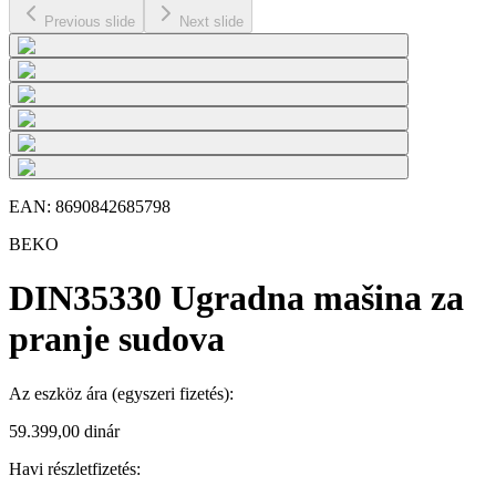
Previous slide
Next slide
EAN:
8690842685798
BEKO
DIN35330 Ugradna mašina za
pranje sudova
Az eszköz ára
(egyszeri fizetés)
:
59.399,00 dinár
Havi részletfizetés: