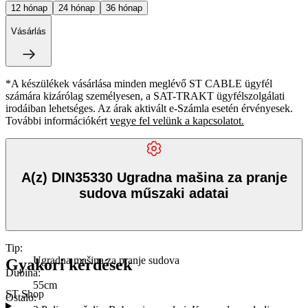
12
hónap
24
hónap
36
hónap
Vásárlás
*A készülékek vásárlása minden meglévő ST CABLE ügyfél
számára kizárólag személyesen, a SAT-TRAKT ügyfélszolgálati
irodáiban lehetséges. Az árak aktivált e-Számla esetén érvényesek.
További információkért
vegye fel velünk a kapcsolatot.
A(z) DIN35330 Ugradna mašina za pranje
sudova műszaki adatai
Tip
:
Ugradna mašina za pranje sudova
Gyakori kérdések
Dubina
:
55cm
ST Shop
Ostalo
: