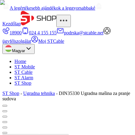
A legértékesebb ajándékok a leggyorsabbaké
Kezdőlap
18900
024 4 155 155
podrska@stcable.net
ügyfélszolgálat
Moj STCable
Magyar
Home
ST Mobile
ST Cable
ST Alarm
ST Shop
ST Shop
-
Ugradna tehnika
-
DIN35330 Ugradna mašina za pranje
sudova