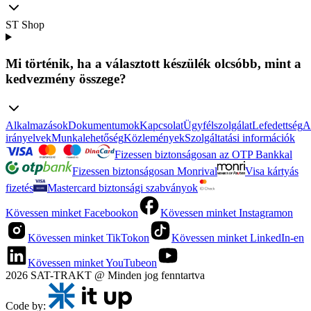
ST Shop
Mi történik, ha a választott készülék olcsóbb, mint a
kedvezmény összege?
Alkalmazások
Dokumentumok
Kapcsolat
Ügyfélszolgálat
Lefedettség
A
irányelvek
Munkalehetőség
Közlemények
Szolgáltatási információk
Fizessen biztonságosan az OTP Bankkal
Fizessen biztonságosan Monrival
Visa kártyás
fizetés
Mastercard biztonsági szabványok
Kövessen minket Facebookon
Kövessen minket Instagramon
Kövessen minket TikTokon
Kövessen minket LinkedIn-en
Kövessen minket YouTubeon
2026 SAT-TRAKT @ Minden jog fenntartva
Code by: