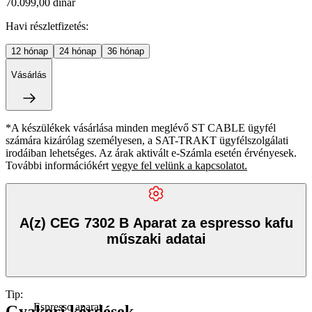
70.099,00 dinár
Havi részletfizetés:
12
hónap
24
hónap
36
hónap
Vásárlás
*A készülékek vásárlása minden meglévő ST CABLE ügyfél
számára kizárólag személyesen, a SAT-TRAKT ügyfélszolgálati
irodáiban lehetséges. Az árak aktivált e-Számla esetén érvényesek.
További információkért
vegye fel velünk a kapcsolatot.
A(z) CEG 7302 B Aparat za espresso kafu
műszaki adatai
Tip
:
Espresso aparat
Gyakori kérdések