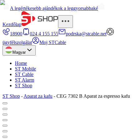
A legértékesebb ajándékok a leggyorsabbaké
Kezdőlap
18900
024 4 155 155
podrska@stcable.net
ügyfélszolgálat
Moj STCable
Magyar
Home
ST Mobile
ST Cable
ST Alarm
ST Shop
ST Shop
-
Aparat za kafu
-
CEG 7302 B Aparat za espresso kafu