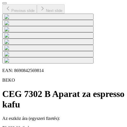
Previous slide
Next slide
EAN:
8690842569814
BEKO
CEG 7302 B Aparat za espresso
kafu
Az eszköz ára
(egyszeri fizetés)
: