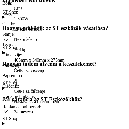
Boja
:
Crna
ST Shop
Snaga
:
1.350W
Ostalo
:
Hogyan működik az ST eszközök vásárlása?
19 bara pritisak
Stanje
:
Nekorišćeno
Težina
:
ST Shop
7.91kg
Dimenzije
:
405mm x 340mm x 275mm
Hogyan tudom átvenni a készülékemet?
Pakovanje
:
Četka za čišćenje
Zapremina
:
2l
ST Shop
Čišćenje
:
Četka za čišćenje
Dodatne funkcije
:
Jár garancia az ST Eszközökhöz?
Nastavak za mlečnu penu
Reklamacioni period
:
24 meseca
ST Shop