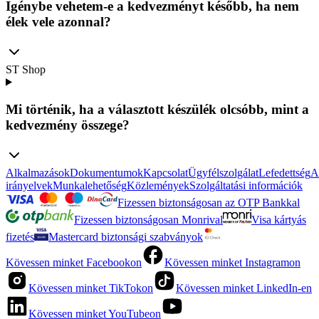
Igénybe vehetem-e a kedvezményt később, ha nem
élek vele azonnal?
ST Shop
Mi történik, ha a választott készülék olcsóbb, mint a
kedvezmény összege?
Alkalmazások
Dokumentumok
Kapcsolat
Ügyfélszolgálat
Lefedettség
A
irányelvek
Munkalehetőség
Közlemények
Szolgáltatási információk
Fizessen biztonságosan az OTP Bankkal
Fizessen biztonságosan Monrival
Visa kártyás
fizetés
Mastercard biztonsági szabványok
Kövessen minket Facebookon
Kövessen minket Instagramon
Kövessen minket TikTokon
Kövessen minket LinkedIn-en
Kövessen minket YouTubeon