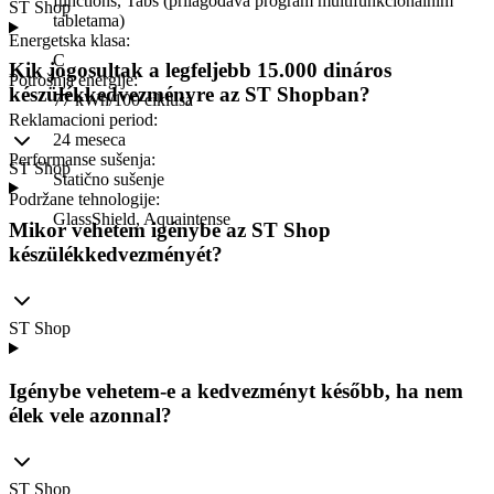
functions, Tabs (prilagođava program multifunkcionalnim
ST Shop
tabletama)
Energetska klasa
:
C
Kik jogosultak a legfeljebb 15.000 dináros
Potrošnja energije
:
készülékkedvezményre az ST Shopban?
77 kWh/100 ciklusa
Reklamacioni period
:
24 meseca
Performanse sušenja
:
ST Shop
Statično sušenje
Podržane tehnologije
:
GlassShield, Aquaintense
Mikor vehetem igénybe az ST Shop
készülékkedvezményét?
ST Shop
Igénybe vehetem-e a kedvezményt később, ha nem
élek vele azonnal?
ST Shop