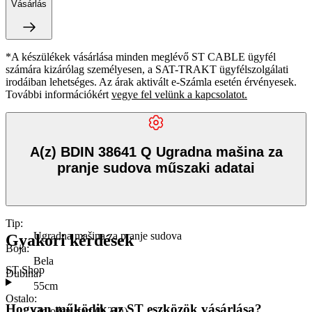
Vásárlás
*A készülékek vásárlása minden meglévő ST CABLE ügyfél
számára kizárólag személyesen, a SAT-TRAKT ügyfélszolgálati
irodáiban lehetséges. Az árak aktivált e-Számla esetén érvényesek.
További információkért
vegye fel velünk a kapcsolatot.
A(z) BDIN 38641 Q Ugradna mašina za
pranje sudova műszaki adatai
Tip
:
Ugradna mašina za pranje sudova
Gyakori kérdések
Boja
:
Bela
ST Shop
Dubina
:
55cm
Ostalo
:
Hogyan működik az ST eszközök vásárlása?
Odložen start (0-24h)