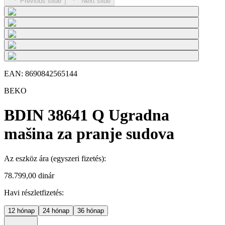
Previous slide
Next slide
EAN:
8690842565144
BEKO
BDIN 38641 Q Ugradna
mašina za pranje sudova
Az eszköz ára
(egyszeri fizetés)
:
78.799,00 dinár
Havi részletfizetés:
12
hónap
24
hónap
36
hónap