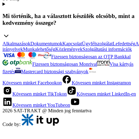
Mi történik, ha a választott készülék olcsóbb, mint a
kedvezmény összege?
Alkalmazások
Dokumentumok
Kapcsolat
Ügyfélszolgálat
Lefedettség
A
irányelvek
Munkalehetőség
Közlemények
Szolgáltatási információk
Fizessen biztonságosan az OTP Bankkal
Fizessen biztonságosan Monrival
Visa kártyás
fizetés
Mastercard biztonsági szabványok
Kövessen minket Facebookon
Kövessen minket Instagramon
Kövessen minket TikTokon
Kövessen minket LinkedIn-en
Kövessen minket YouTubeon
2026 SAT-TRAKT @ Minden jog fenntartva
Code by: