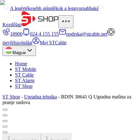
A legértékesebb ajándékok a leggyorsabbaké
Kezdőlap
18900
024 4 155 155
podrska@stcable.net
ügyfélszolgálat
Moj STCable
Magyar
Home
ST Mobile
ST Cable
ST Alarm
ST Shop
ST Shop
-
Ugradna tehnika
-
BDIN 38641 Q Ugradna mašina za
pranje sudova