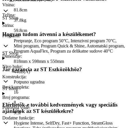
Visina
:
81.8cm
Težina
:
ST Shop
37.8kg
Širina
:
59.8cm
Hogyan tudom átvenni a készülékemet?
Programi
:
Pretpranje, Eco program 50°C, Intenzivni program 70°C,
Mini program, Program Quick & Shine, Automatski program,
Program AquaFlex, Program za delikatne sudove 40°C
ST Shop
Dimenzije
:
818mm x 598mm x 550mm
Nivo buke
:
Jár garancia az ST Eszközökhöz?
44dB(A)
Konstrukcija
:
Potpuno ugradna
Broj kompleta
:
ST Shop
16
Broj programa
:
8
Elérhetők-e további kedvezmények vagy speciális
Potrošnja vode
:
ajánlatok az ST készülékekre?
9.5l
Dodatne funkcije
:
Hygiene Intense, SelfDry, Fast+ Function, SteamGloss