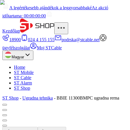
A legértékesebb ajándékok a leggyorsabbaké
Az akció
időtartama: 00:00:00:00
Kezdőlap
18900
024 4 155 155
podrska@stcable.net
ügyfélszolgálat
Moj STCable
Magyar
Home
ST Mobile
ST Cable
ST Alarm
ST Shop
ST Shop
-
Ugradna tehnika
-
BBIE 11300BMPC ugradna rerna