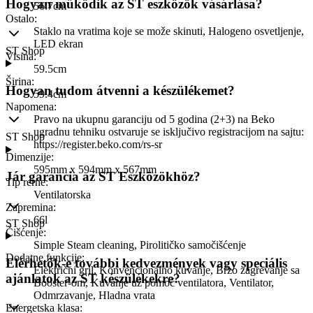
Hogyan működik az ST eszközök vásárlása?
56.7cm
Ostalo
:
Staklo na vratima koje se može skinuti, Halogeno osvetljenje,
LED ekran
ST Shop
Visina
:
59.5cm
Širina
:
Hogyan tudom átvenni a készülékemet?
59.4cm
Napomena
:
Pravo na ukupnu garanciju od 5 godina (2+3) na Beko
ugradnu tehniku ostvaruje se isključivo registracijom na sajtu:
ST Shop
https://register.beko.com/rs-sr
Dimenzije
:
595mm x 594mm x 567mm
Jár garancia az ST Eszközökhöz?
Tip rerne
:
Ventilatorska
Zapremina
:
66l
ST Shop
Čišćenje
:
Simple Steam cleaning, Pirolitičko samočišćenje
Dodatne funkcije
:
Elérhetők-e további kedvezmények vagy speciális
Električni gril, Konvencionalno kuvanje, Brzo zagrevanje sa
ajánlatok az ST készülékekre?
Booster-om, Kuvanje uz pomoć ventilatora, Ventilator,
Odmrzavanje, Hladna vrata
Energetska klasa
: