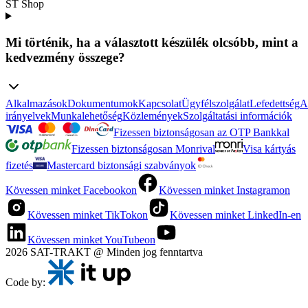
ST Shop
Mi történik, ha a választott készülék olcsóbb, mint a
kedvezmény összege?
Alkalmazások
Dokumentumok
Kapcsolat
Ügyfélszolgálat
Lefedettség
A
irányelvek
Munkalehetőség
Közlemények
Szolgáltatási információk
Fizessen biztonságosan az OTP Bankkal
Fizessen biztonságosan Monrival
Visa kártyás
fizetés
Mastercard biztonsági szabványok
Kövessen minket Facebookon
Kövessen minket Instagramon
Kövessen minket TikTokon
Kövessen minket LinkedIn-en
Kövessen minket YouTubeon
2026 SAT-TRAKT @ Minden jog fenntartva
Code by: