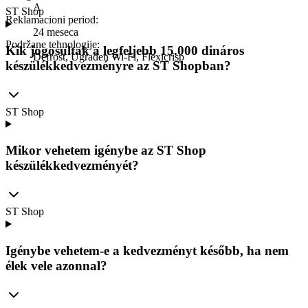
A
ST Shop
Reklamacioni period
:
24 meseca
Podržane tehnologije
:
Kik jogosultak a legfeljebb 15.000 dináros
Defrost, Ugrađen Wi-Fi, Flexicrisp
készülékkedvezményre az ST Shopban?
ST Shop
Mikor vehetem igénybe az ST Shop
készülékkedvezményét?
ST Shop
Igénybe vehetem-e a kedvezményt később, ha nem
élek vele azonnal?