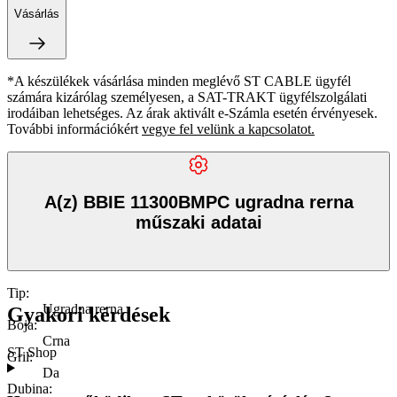
Vásárlás
*A készülékek vásárlása minden meglévő ST CABLE ügyfél
számára kizárólag személyesen, a SAT-TRAKT ügyfélszolgálati
irodáiban lehetséges. Az árak aktivált e-Számla esetén érvényesek.
További információkért
vegye fel velünk a kapcsolatot.
A(z) BBIE 11300BMPC ugradna rerna
műszaki adatai
Tip
:
Ugradna rerna
Gyakori kérdések
Boja
:
Crna
ST Shop
Gril
:
Da
Dubina
: