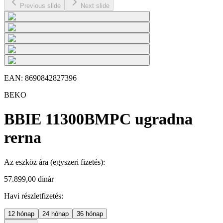
Previous slide
Next slide
EAN:
8690842827396
BEKO
BBIE 11300BMPC ugradna
rerna
Az eszköz ára
(egyszeri fizetés)
:
57.899,00 dinár
Havi részletfizetés:
12
hónap
24
hónap
36
hónap