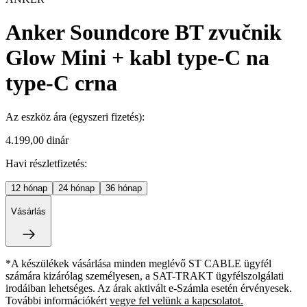
Anker Soundcore BT zvučnik
Glow Mini + kabl type-C na
type-C crna
Az eszköz ára
(egyszeri fizetés)
:
4.199,00 dinár
Havi részletfizetés:
12
hónap
24
hónap
36
hónap
Vásárlás
*A készülékek vásárlása minden meglévő ST CABLE ügyfél
számára kizárólag személyesen, a SAT-TRAKT ügyfélszolgálati
irodáiban lehetséges. Az árak aktivált e-Számla esetén érvényesek.
További információkért
vegye fel velünk a kapcsolatot.