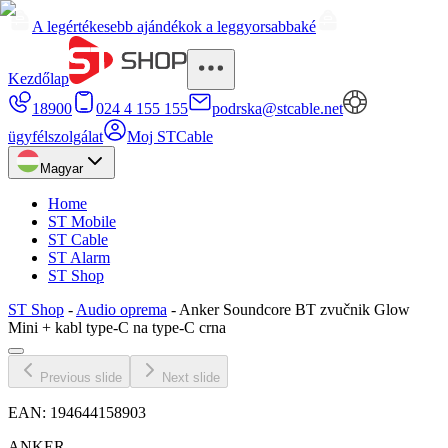
A legértékesebb ajándékok a leggyorsabbaké
Kezdőlap
18900
024 4 155 155
podrska@stcable.net
ügyfélszolgálat
Moj STCable
Magyar
Home
ST Mobile
ST Cable
ST Alarm
ST Shop
ST Shop
-
Audio oprema
-
Anker Soundcore BT zvučnik Glow
Mini + kabl type-C na type-C crna
Previous slide
Next slide
EAN:
194644158903
ANKER