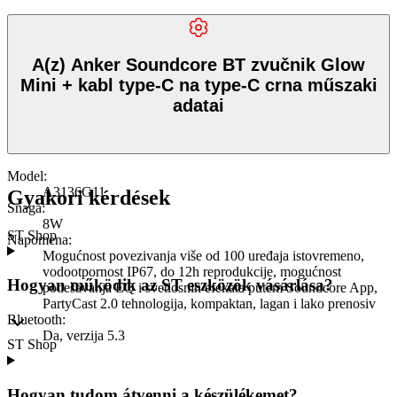
A(z) Anker Soundcore BT zvučnik Glow
Mini + kabl type-C na type-C crna műszaki
adatai
Model
:
A3136G11
Gyakori kérdések
Snaga
:
8W
ST Shop
Napomena
:
Mogućnost povezivanja više od 100 uređaja istovremeno,
vodootpornost IP67, do 12h reprodukcije, mogućnost
Hogyan működik az ST eszközök vásárlása?
podešavanja EQ i svetlosnih efekata putem Soundcore App,
PartyCast 2.0 tehnologija, kompaktan, lagan i lako prenosiv
Bluetooth
:
Da, verzija 5.3
ST Shop
Hogyan tudom átvenni a készülékemet?