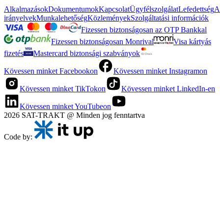
Alkalmazások
Dokumentumok
Kapcsolat
Ügyfélszolgálat
Lefedettség
A
irányelvek
Munkalehetőség
Közlemények
Szolgáltatási információk
Fizessen biztonságosan az OTP Bankkal
Fizessen biztonságosan Monrival
Visa kártyás
fizetés
Mastercard biztonsági szabványok
Kövessen minket Facebookon
Kövessen minket Instagramon
Kövessen minket TikTokon
Kövessen minket LinkedIn-en
Kövessen minket YouTubeon
2026 SAT-TRAKT @ Minden jog fenntartva
Code by: