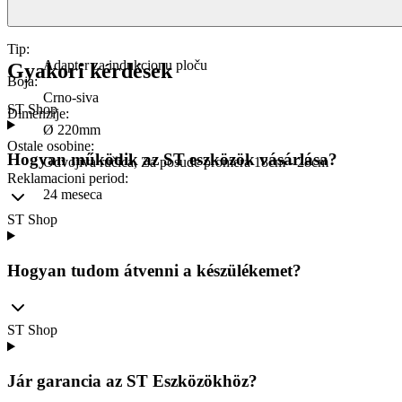
Tip
:
Adapter za indukcionu ploču
Gyakori kérdések
Boja
:
Crno-siva
ST Shop
Dimenzije
:
Ø 220mm
Ostale osobine
:
Hogyan működik az ST eszközök vásárlása?
Odvojiva ručica, Za posuđe promera 18cm - 28cm
Reklamacioni period
:
24 meseca
ST Shop
Hogyan tudom átvenni a készülékemet?
ST Shop
Jár garancia az ST Eszközökhöz?