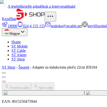
A legértékesebb ajándékok a leggyorsabbaké
Kezdőlap
18900
024 4 155 155
podrska@stcable.net
ügyfélszolgá
Magyar
Home
ST Mobile
ST Cable
ST Alarm
ST Shop
ST Shop
-
Šporeti
-
Adapter za indukcionu ploču 22cm IDI104
Previous slide
Next slide
EAN:
8015250475944