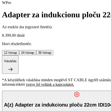
WPro
Adapter za indukcionu ploču 2
Az eszköz ára
(egyszeri fizetés)
:
8.399,00 dinár
Havi részletfizetés:
12
hónap
24
hónap
36
hónap
Vásárlás
*A készülékek vásárlása minden meglévő ST CABLE ügyfél számára ki
információkért
vegye fel velünk a kapcsolatot.
A(z) Adapter za indukcionu ploču 22cm IDI10