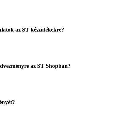
nlatok az ST készülékekre?
kkedvezményre az ST Shopban?
ényét?