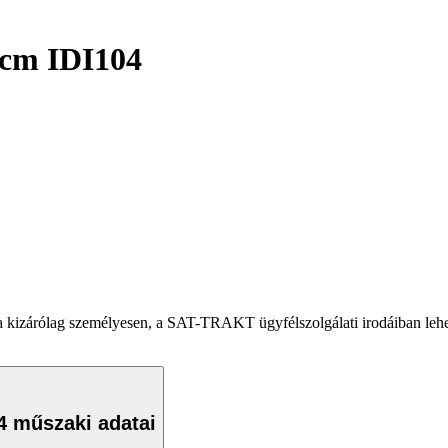
2cm IDI104
zárólag személyesen, a SAT-TRAKT ügyfélszolgálati irodáiban lehets
4 műszaki adatai